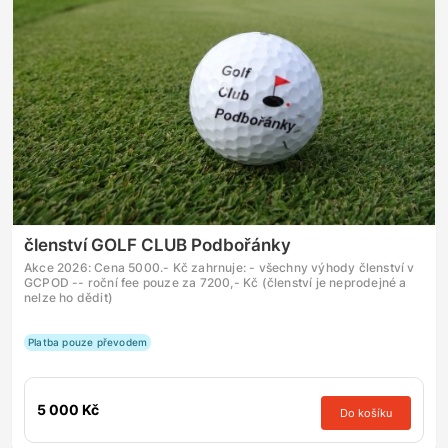
členství GOLF CLUB Podbořánky
Akce 2026: Cena 5000.- Kč zahrnuje: - všechny výhody členství v
GCPOD -- roční fee pouze za 7200,- Kč (členství je neprodejné a
nelze ho dědit)
Platba pouze převodem
5 000 Kč
Do košíku