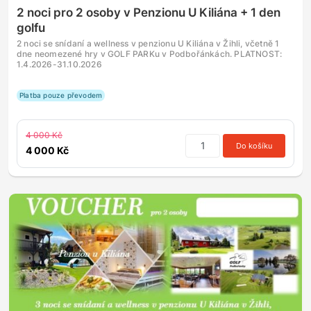
2 noci pro 2 osoby v Penzionu U Kiliána + 1 den
golfu
2 noci se snídaní a wellness v penzionu U Kiliána v Žihli, včetně 1
dne neomezené hry v GOLF PARKu v Podbořánkách. PLATNOST:
1.4.2026-31.10.2026
Platba pouze převodem
4 000 Kč
Do košíku
4 000 Kč