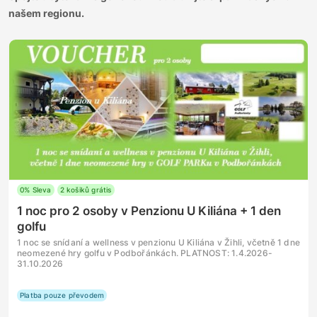
našem regionu.
0% Sleva
2 košiků grátis
1 noc pro 2 osoby v Penzionu U Kiliána + 1 den
golfu
1 noc se snídaní a wellness v penzionu U Kiliána v Žihli, včetně 1 dne
neomezené hry golfu v Podbořánkách. PLATNOST: 1.4.2026-
31.10.2026
Platba pouze převodem