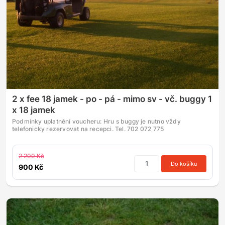
2 x fee 18 jamek - po - pá - mimo sv - vč. buggy 1
x 18 jamek
Podmínky uplatnění voucheru: Hru s buggy je nutno vždy
telefonicky rezervovat na recepci. Tel. 702 072 775
2 200 Kč
Do košíku
900 Kč