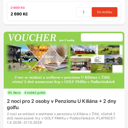
2 690 Kč
Do košíku
2 690 Kč
0% Sleva
4 košiků grátis
2 noci pro 2 osoby v Penzionu U Kiliána + 2 dny
golfu
2 noci se snídaní a wellness v penzionu U Kiliána v Žihli, včetně 2
dnů neomezené hry v GOLF PARKu v Podbořánkách. PLATNOST:
1.4.2026-31.10.2026