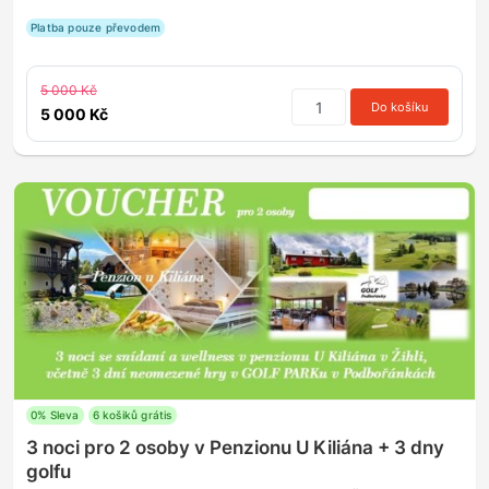
Platba pouze převodem
5 000 Kč
Do košíku
5 000 Kč
0% Sleva
6 košiků grátis
3 noci pro 2 osoby v Penzionu U Kiliána + 3 dny
golfu