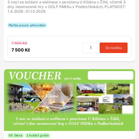
3 noci se snídaní a wellness v penzionu U Kiliána v Žihli, včetně 3
dny neomezené hry v GOLF PARKu v Podbořánkách. PLATNOST:
1.4.2026-31.10.2026
Platba pouze převodem
7 500 Kč
Do košíku
7 500 Kč
0% Sleva
2 košiků grátis