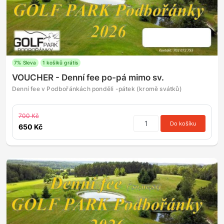
7% Sleva
1 košiků grátis
VOUCHER - Denní fee po-pá mimo sv.
Denní fee v Podbořánkách ponděli -pátek (kromě svátků)
700 Kč
Do košíku
650 Kč