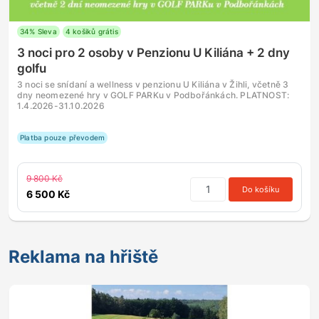
34% Sleva
4 košiků grátis
3 noci pro 2 osoby v Penzionu U Kiliána + 2 dny
golfu
3 noci se snídaní a wellness v penzionu U Kiliána v Žihli, včetně 3
dny neomezené hry v GOLF PARKu v Podbořánkách. PLATNOST:
1.4.2026-31.10.2026
Platba pouze převodem
9 800 Kč
Do košíku
6 500 Kč
Reklama na hřiště