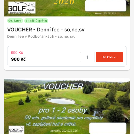
9% Sleva
1 košiků grátis
VOUCHER - Denní fee - so,ne,sv
Denní fee v Podbořánkách - so, ne, sv.
990 Kč
Do košíku
900 Kč