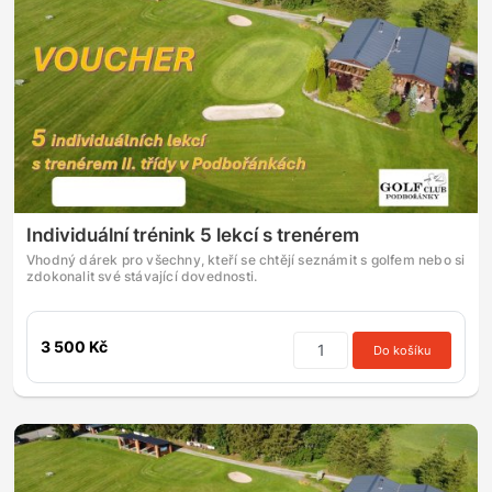
Individuální trénink 5 lekcí s trenérem
Vhodný dárek pro všechny, kteří se chtějí seznámit s golfem nebo si
zdokonalit své stávající dovednosti.
3 500 Kč
Do košíku